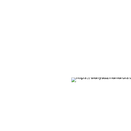
a edildiğinden, yüksekliği
duvarlarında düzenli olarak
a malzemesi olarak klasik
mıştır.
ra Anadolu Medeniyetleri
dönemlerine ait eserler ile
. Ö.2. yüzyıla tarihlenen
kaik, klasik, Helenistik,
ş toprak, cam ve mozaik