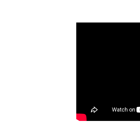
endi Denizi, güneşi, tarihi
de ve her bütçeye uygun
iki havaalanına doğrudan
 sözleşmeli A grubu seyahat
tedavisi görme fırsatı sunar.
ı ve kozmetik diş hekimliği
betmeden yüksek kaliteli
ğlık personeli sizin için harika