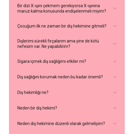
Bir dizi X-ışını çekmem gerekiyorsa X-ışınına
Acil bir randevu için hemen bizi arayın.
maruz kalma konusunda endişelenmeli miyim?
Dişi taç ile tedavi edin, kökle değil. Köke (dişin diş
etinin altındaki kısmı) dokunmak, kemiğin
Çocuğum ilk ne zaman bir diş hekimine gitmeli?
yeniden takılması için gerekli olan hücrelere zarar
verebilir.
Kiri temizlemek için dişi sütle hafifçe durulayın.
Dişlerimi sürekli fırçalarım ama yine de kötü
nefesim var. Ne yapabilirim?
Fırçalamayın.
Nemli tutmak için temiz dişi ağzınıza yanak ve
diş eti arasına yerleştirin. Dişin kurumasına izin
Sigara içmek diş sağlığımı etkiler mi?
vermemek çok önemlidir.
Dişin yaralı kişinin ağzında saklanması mümkün
Diş sağlığını korumak neden bu kadar önemli?
değilse, dişi temiz bir bez veya gazlı bezle sarın
ve süte batırın.
Diş hekimliği ne?
Neden bir diş hekimi?
Neden diş hekimine düzenli olarak gelmeliyim?