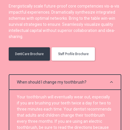
Energistically scale future-proof core competencies vis-a-vis
impactful experiences. Dramatically synthesize integrated
schemas with optimal networks. Bring to the table win-win
survival strategies to ensure. Seamlessly visualize quality
intellectual capital without superior collaboration and idea-
sharing.
DentiCare Brochure
Staff Profile Brochure
When should I change my toothbrush?
Your toothbrush will eventually wear out, especially
if you are brushing your teeth twice a day for two to
three minutes each time. Your dentist recommends
that adults and children change their toothbrush
every three months. If you are using an electric
toothbrush, be sure to read the directions because