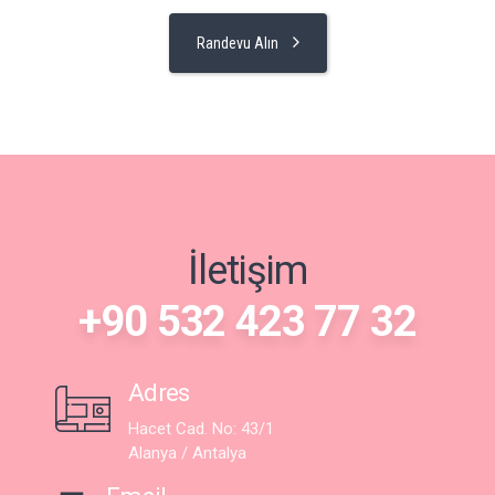
Randevu Alın
İletişim
+90 532 423 77 32
Adres
Hacet Cad. No: 43/1
Alanya / Antalya